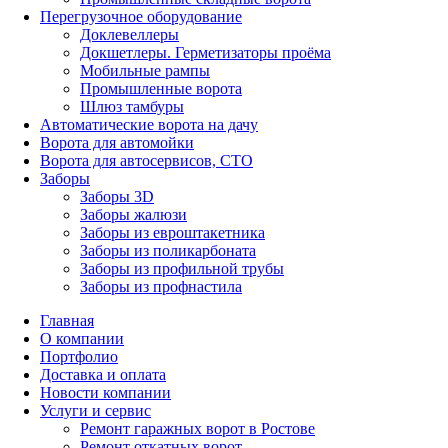
Перегрузочное оборудование
Доклевеллеры
Докшетлеры. Герметизаторы проёма
Мобильные рампы
Промышленные ворота
Шлюз тамбуры
Автоматические ворота на дачу
Ворота для автомойки
Ворота для автосервисов, СТО
Заборы
Заборы 3D
Заборы жалюзи
Заборы из евроштакетника
Заборы из поликарбоната
Заборы из профильной трубы
Заборы из профнастила
Главная
О компании
Портфолио
Доставка и оплата
Новости компании
Услуги и сервис
Ремонт гаражных ворот в Ростове
Ремонт откатных ворот