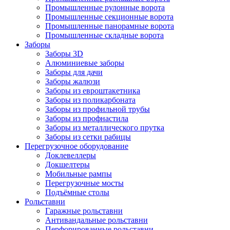
Промышленные рулонные ворота
Промышленные секционные ворота
Промышленные панорамные ворота
Промышленные складные ворота
Заборы
Заборы 3D
Алюминиевые заборы
Заборы для дачи
Заборы жалюзи
Заборы из евроштакетника
Заборы из поликарбоната
Заборы из профильной трубы
Заборы из профнастила
Заборы из металлического прутка
Заборы из сетки рабицы
Перегрузочное оборудование
Доклевеллеры
Докшелтеры
Мобильные рампы
Перегрузочные мосты
Подъёмные столы
Рольставни
Гаражные рольставни
Антивандальные рольставни
Перфорированные рольставни