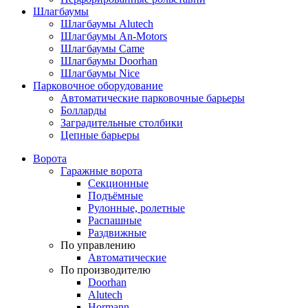
Шлагбаумы
Шлагбаумы Alutech
Шлагбаумы An-Motors
Шлагбаумы Came
Шлагбаумы Doorhan
Шлагбаумы Nice
Парковочное оборудование
Автоматические парковочные барьеры
Болларды
Заградительные столбики
Цепные барьеры
Ворота
Гаражные ворота
Секционные
Подъёмные
Рулонные, ролетные
Распашные
Раздвижные
По управлению
Автоматические
По производителю
Doorhan
Alutech
Hormann