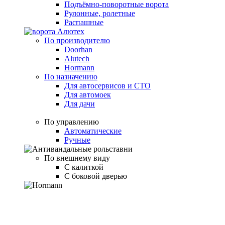
Подъёмно-поворотные ворота
Рулонные, ролетные
Распашные
По производителю
Doorhan
Alutech
Hormann
По назначению
Для автосервисов и СТО
Для автомоек
Для дачи
По управлению
Автоматические
Ручные
По внешнему виду
С калиткой
С боковой дверью