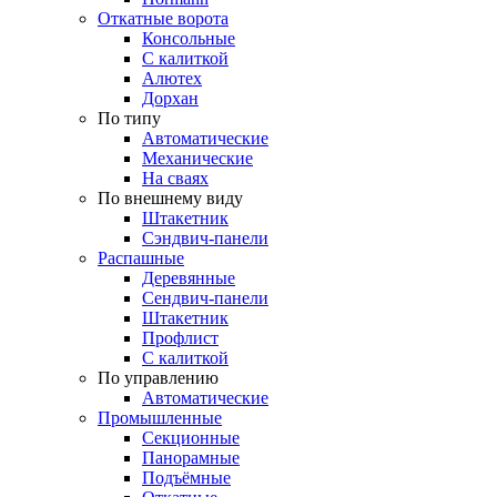
Откатные ворота
Консольные
С калиткой
Алютех
Дорхан
По типу
Автоматические
Механические
На сваях
По внешнему виду
Штакетник
Сэндвич-панели
Распашные
Деревянные
Сендвич-панели
Штакетник
Профлист
С калиткой
По управлению
Автоматические
Промышленные
Секционные
Панорамные
Подъёмные