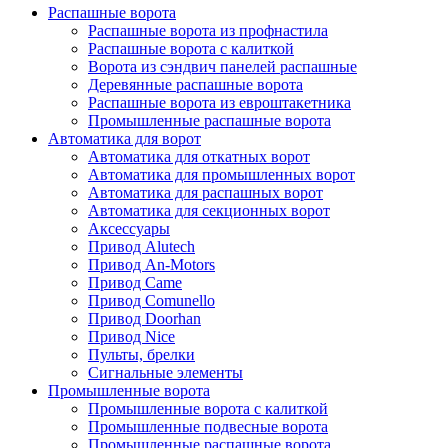
Распашные ворота
Распашные ворота из профнастила
Распашные ворота с калиткой
Ворота из сэндвич панелей распашные
Деревянные распашные ворота
Распашные ворота из евроштакетника
Промышленные распашные ворота
Автоматика для ворот
Автоматика для откатных ворот
Автоматика для промышленных ворот
Автоматика для распашных ворот
Автоматика для секционных ворот
Аксессуары
Привод Alutech
Привод An-Motors
Привод Came
Привод Comunello
Привод Doorhan
Привод Nice
Пульты, брелки
Сигнальные элементы
Промышленные ворота
Промышленные ворота с калиткой
Промышленные подвесные ворота
Промышленные распашные ворота