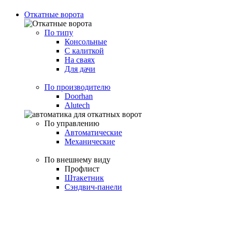
Откатные ворота
По типу
Консольные
С калиткой
На сваях
Для дачи
По производителю
Doorhan
Alutech
По управлению
Автоматические
Механические
По внешнему виду
Профлист
Штакетник
Сэндвич-панели